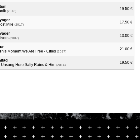
tum
19.50 €
onik
(2016)
yager
17.50 €
ost Mile
(2017)
yager
13.00 €
ivers
(2007)
ur
21.00 €
 This Moment We Are Free - Cities
(2017)
lfad
19.50 €
 Unsung Hero Salty Rains & Him
(2014)