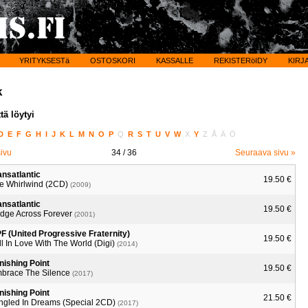
YRITYKSESTä
OSTOSKORI
KASSALLE
REKISTERöIDY
KIRJ
k
tä löytyi
D
E
F
G
H
I
J
K
L
M
N
O
P
Q
R
S
T
U
V
W
X
Y
Z
Å
Ä
Ö
sivu
34
/ 36
Seuraava sivu »
ansatlantic
19.50 €
e Whirlwind (2CD)
(2009)
ansatlantic
19.50 €
idge Across Forever
(2001)
F (United Progressive Fraternity)
19.50 €
ll In Love With The World (Digi)
(2014)
nishing Point
19.50 €
brace The Silence
(2017)
nishing Point
21.50 €
ngled In Dreams (Special 2CD)
(2017)