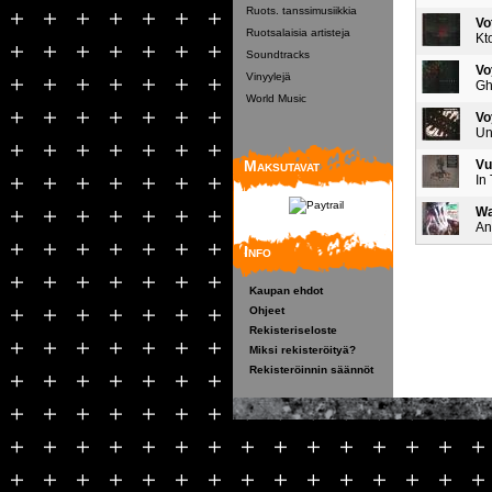
Ruots. tanssimusiikkia
Vo
Ruotsalaisia artisteja
Kt
Soundtracks
Vo
Vinyylejä
Gh
World Music
Vo
Un
Maksutavat
Vu
In
Wa
An
Info
Kaupan ehdot
Ohjeet
Rekisteriseloste
Miksi rekisteröityä?
Rekisteröinnin säännöt