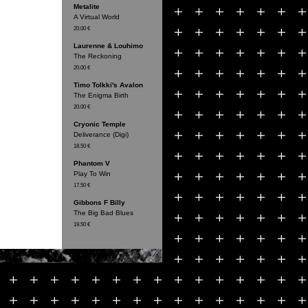
Metalite
A Virtual World
20.00 €
Laurenne & Louhimo
The Reckoning
20.00 €
Timo Tolkki's Avalon
The Enigma Birth
20.00 €
Cryonic Temple
Deliverance (Digi)
18.50 €
Phantom V
Play To Win
17.50 €
Gibbons F Billy
The Big Bad Blues
19.50 €