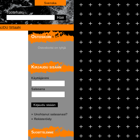
Svenska
Tuotehaku
Hae
AUDU SISääN
Ostoskori
Ostoskorisi on tyhjä
Kirjaudu sisään
Käyttäjänimi
Salasana
» Unohtanut salasanasi?
» Rekisteröidy
Suosittelemme