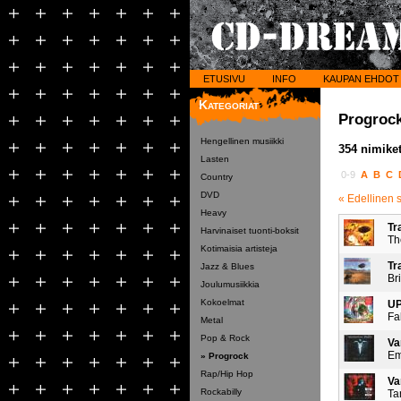
ETUSIVU
INFO
KAUPAN EHDOT
Kategoriat
Progroc
Hengellinen musiikki
354 nimiket
Lasten
0-9
A
B
C
Country
DVD
« Edellinen 
Heavy
Tr
Harvinaiset tuonti-boksit
Th
Kotimaisia artisteja
Tr
Jazz & Blues
Br
Joulumusiikkia
Kokoelmat
UP
Fa
Metal
Pop & Rock
Va
Em
» Progrock
Rap/Hip Hop
Va
Rockabilly
Ta